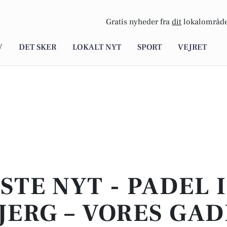
Gratis nyheder fra
dit
lokalområde
V
DET SKER
LOKALT NYT
SPORT
VEJRET
STE NYT - PADEL I
JERG – VORES GAD