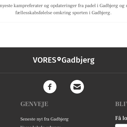
nyeste kampreferater og opdateringer fra padel i Gadbjerg og 
fællesskabsfølelse omkring sporten i Gadbjerg.
VORES
Gadbjerg
GENVEJE
BLI
Få l
Seneste nyt fra Gadbjerg