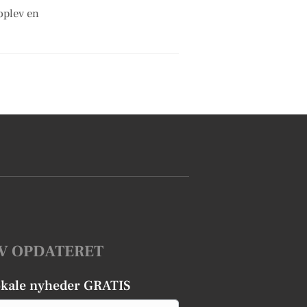
oplev en
V OPDATERET
okale nyheder GRATIS