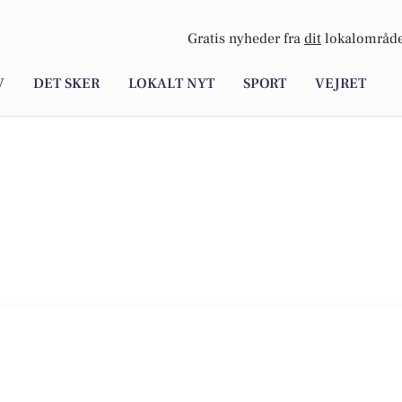
Gratis nyheder fra
dit
lokalområde
V
DET SKER
LOKALT NYT
SPORT
VEJRET