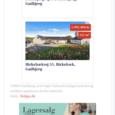
Gadbjerg
1.995.000 kr
2
155 m
Birkebækvej 51, Birkebæk,
Gadbjerg
VORES Gadbjerg overvåger løbende boligmarkedet og
artiklen opdateres derfor løbende.
Kilde:
Boliga.dk