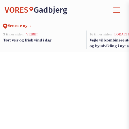
VORES
Gadbjerg
Seneste nyt ›
3 timer siden |
VEJRET
16 timer siden |
LOKALT 
Tørt vejr og frisk vind i dag
Vejle vil kombinere s
og byudvikling i nyt 
fjorden