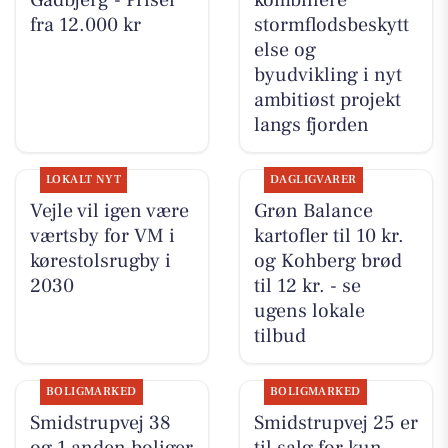
Gadbjerg - Priser
kombinere
fra 12.000 kr
stormflodsbeskytt
else og
byudvikling i nyt
ambitiøst projekt
langs fjorden
LOKALT NYT
DAGLIGVARER
Vejle vil igen være
Grøn Balance
værtsby for VM i
kartofler til 10 kr.
kørestolsrugby i
og Kohberg brød
2030
til 12 kr. - se
ugens lokale
tilbud
BOLIGMARKED
BOLIGMARKED
Smidstrupvej 38
Smidstrupvej 25 er
og 1 anden boliger
til salg for kun