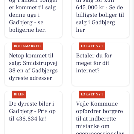
er kommet til salg
645.000 kr.: Se de
denne uge i
billigste boliger til
Gadbjerg - se
salg i Gadbjerg
boligerne her.
her
BOLIGMARKED
LOKALT NYT
Netop kommet til
Betaler du for
salg: Smidstrupvej
meget for dit
38 en af Gadbjergs
internet?
dyreste adresser
BILER
LOKALT NYT
De dyreste biler i
Vejle Kommune
Gadbjerg - Pris op
opfordrer borgere
til 438.834 kr!
til at indberette
mistanke om
egeprocessionslar