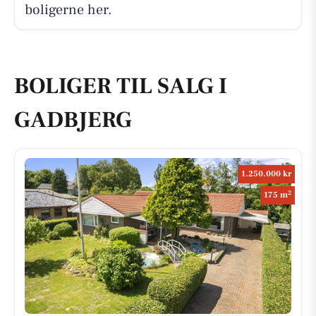
boligerne her.
BOLIGER TIL SALG I
GADBJERG
1.250.000 kr
2
175 m