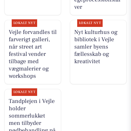
ver
LOKALT NYT
LOKALT NYT
Vejle forvandles til
Nyt kulturhus og
farverigt galleri,
bibliotek i Vejle
når street art
samler byens
festival vender
fællesskab og
tilbage med
kreativitet
vægmalerier og
workshops
LOKALT NYT
Tandplejen i Vejle
holder
sommerlukket
men tilbyder
nødbehandling på