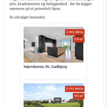
pris, kvadratmeter og beliggenhed - før du kigger
nærmere på et potentielt hjem.
Se udvalget herunder.
2.995.000 kr
2
170 m
Sejershaven 36, Gadbjerg
2.795.000 kr
2
183 m