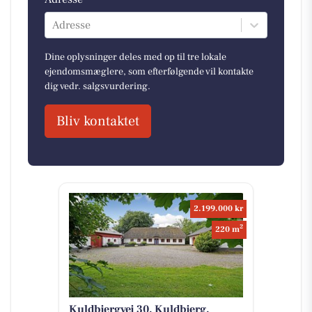
Adresse
Dine oplysninger deles med op til tre lokale
ejendomsmæglere, som efterfølgende vil kontakte
dig vedr. salgsvurdering.
Bliv kontaktet
2.199.000 kr
2
220 m
Kuldbjergvej 30, Kuldbjerg,