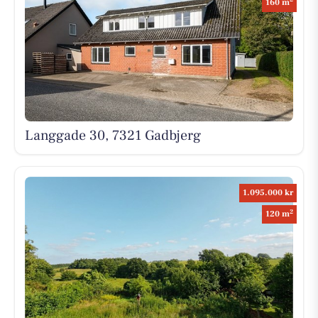
160 m
Langgade 30, 7321 Gadbjerg
1.095.000 kr
2
120 m