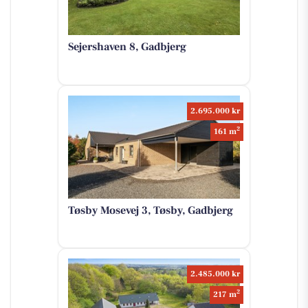
Sejershaven 8, Gadbjerg
2.695.000 kr
2
161 m
Tøsby Mosevej 3, Tøsby, Gadbjerg
2.485.000 kr
2
217 m