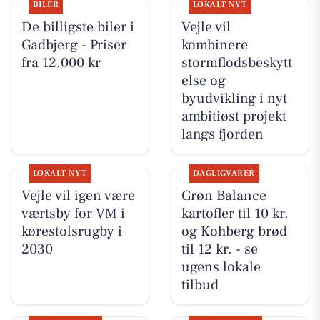
BILER
LOKALT NYT
De billigste biler i
Vejle vil
Gadbjerg - Priser
kombinere
fra 12.000 kr
stormflodsbeskytt
else og
byudvikling i nyt
ambitiøst projekt
langs fjorden
LOKALT NYT
DAGLIGVARER
Vejle vil igen være
Grøn Balance
værtsby for VM i
kartofler til 10 kr.
kørestolsrugby i
og Kohberg brød
2030
til 12 kr. - se
ugens lokale
tilbud