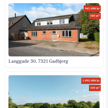
945.000 kr
2
160 m
Langgade 30, 7321 Gadbjerg
1.095.000 kr
2
120 m