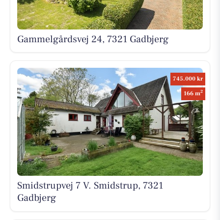
Gammelgårdsvej 24, 7321 Gadbjerg
745.000 kr
2
166 m
Smidstrupvej 7 V. Smidstrup, 7321
Gadbjerg