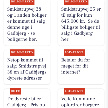
BOLIGMARKED
BOLIGMARKED
Smidstrupvej 38
Smidstrupvej 25 er
og 1 anden boliger
til salg for kun
er kommet til salg
645.000 kr.: Se de
denne uge i
billigste boliger til
Gadbjerg - se
salg i Gadbjerg
boligerne her.
her
BOLIGMARKED
LOKALT NYT
Netop kommet til
Betaler du for
salg: Smidstrupvej
meget for dit
38 en af Gadbjergs
internet?
dyreste adresser
BILER
LOKALT NYT
De dyreste biler i
Vejle Kommune
Gadbjerg - Pris op
opfordrer borgere