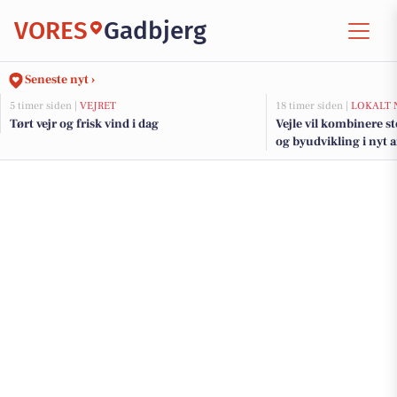
VORES
Gadbjerg
Seneste nyt ›
5 timer siden |
VEJRET
18 timer siden |
LOKALT 
Tørt vejr og frisk vind i dag
Vejle vil kombinere s
og byudvikling i nyt 
fjorden