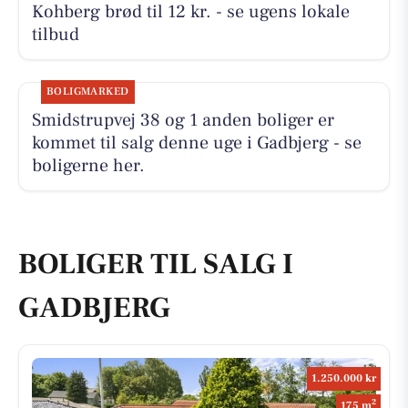
Kohberg brød til 12 kr. - se ugens lokale
tilbud
BOLIGMARKED
Smidstrupvej 38 og 1 anden boliger er
kommet til salg denne uge i Gadbjerg - se
boligerne her.
BOLIGER TIL SALG I
GADBJERG
1.250.000 kr
2
175 m