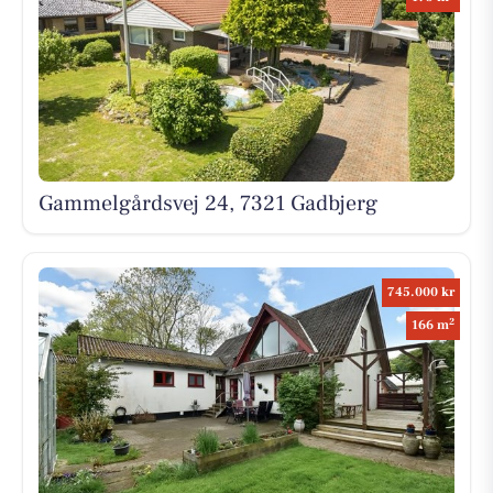
Gammelgårdsvej 24, 7321 Gadbjerg
745.000 kr
2
166 m