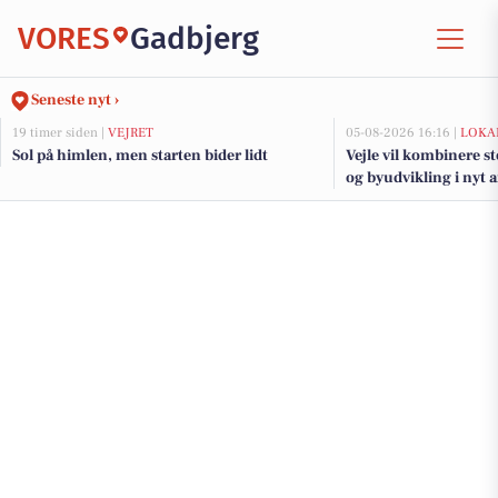
VORES
Gadbjerg
Seneste nyt ›
19 timer siden |
VEJRET
05-08-2026 16:16 |
LOKA
Sol på himlen, men starten bider lidt
Vejle vil kombinere s
og byudvikling i nyt 
fjorden