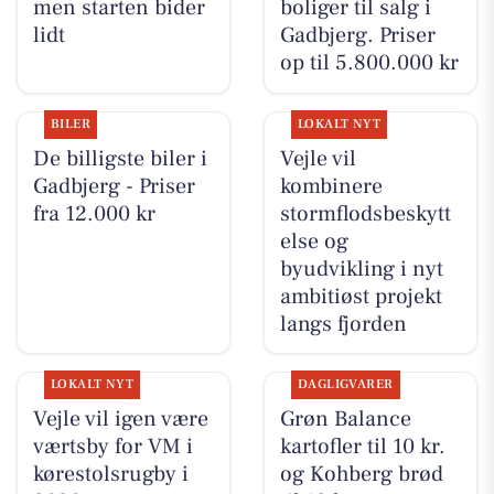
men starten bider
boliger til salg i
lidt
Gadbjerg. Priser
op til 5.800.000 kr
BILER
LOKALT NYT
De billigste biler i
Vejle vil
Gadbjerg - Priser
kombinere
fra 12.000 kr
stormflodsbeskytt
else og
byudvikling i nyt
ambitiøst projekt
langs fjorden
LOKALT NYT
DAGLIGVARER
Vejle vil igen være
Grøn Balance
værtsby for VM i
kartofler til 10 kr.
kørestolsrugby i
og Kohberg brød