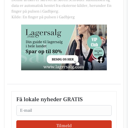
Denne artikel er skrevet af Søren Schrøder Rasmussen og
data er automatisk hentet fra eksterne kilder, herunder En
finger på pulsen i Gadbjerg.
Kilde: En finger på pulsen i Gadbjerg
Få lokale nyheder GRATIS
Email
Tilmeld