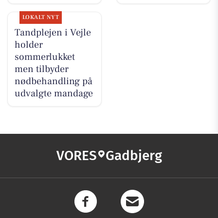
LOKALT NYT
Tandplejen i Vejle
holder
sommerlukket
men tilbyder
nødbehandling på
udvalgte mandage
VORES
Gadbjerg