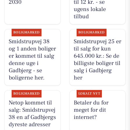
2030
til 12 kr. - se
ugens lokale
tilbud
BOLIGMARKED
BOLIGMARKED
Smidstrupvej 38
Smidstrupvej 25 er
og 1 anden boliger
til salg for kun
er kommet til salg
645.000 kr.: Se de
denne uge i
billigste boliger til
Gadbjerg - se
salg i Gadbjerg
boligerne her.
her
BOLIGMARKED
LOKALT NYT
Netop kommet til
Betaler du for
salg: Smidstrupvej
meget for dit
38 en af Gadbjergs
internet?
dyreste adresser