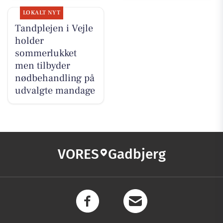
LOKALT NYT
Tandplejen i Vejle
holder
sommerlukket
men tilbyder
nødbehandling på
udvalgte mandage
VORES
Gadbjerg