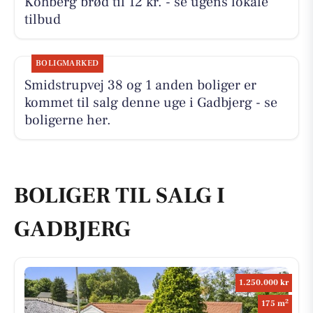
Kohberg brød til 12 kr. - se ugens lokale
tilbud
BOLIGMARKED
Smidstrupvej 38 og 1 anden boliger er
kommet til salg denne uge i Gadbjerg - se
boligerne her.
BOLIGER TIL SALG I
GADBJERG
1.250.000 kr
2
175 m