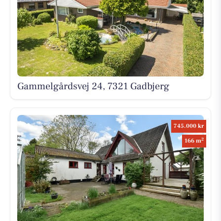
Gammelgårdsvej 24, 7321 Gadbjerg
745.000 kr
2
166 m