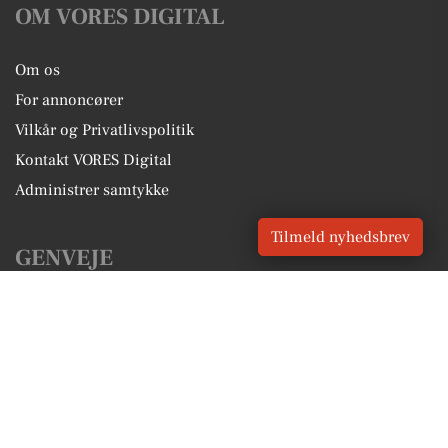
OM VORES DIGITAL
Om os
For annoncører
Vilkår og Privatlivspolitik
Kontakt VORES Digital
Administrer samtykke
Tilmeld nyhedsbrev
GENVEJE
Seneste nyt fra Gadbjerg
Vores lokale erhverv
Kalenderen for Gadbjerg
Fakta om Gadbjerg
Erhvervsartikler