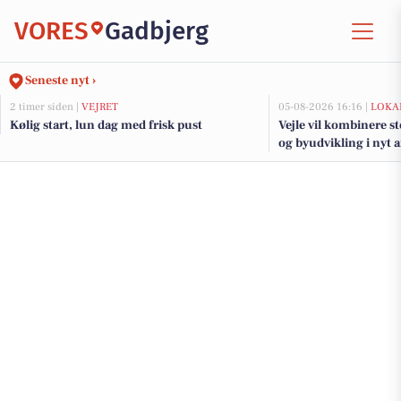
VORES
Gadbjerg
Seneste nyt ›
2 timer siden |
VEJRET
05-08-2026 16:16 |
LOKA
Kølig start, lun dag med frisk pust
Vejle vil kombinere s
og byudvikling i nyt 
fjorden