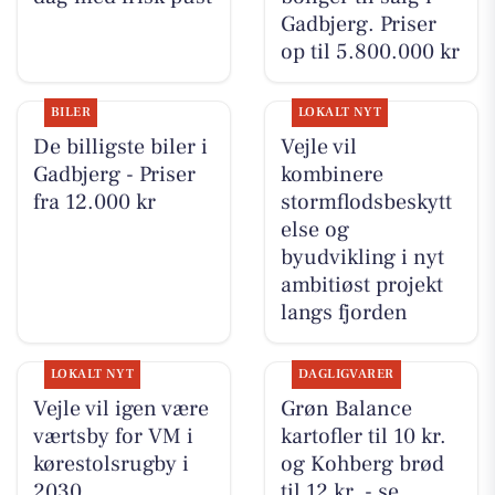
Gadbjerg. Priser
op til 5.800.000 kr
BILER
LOKALT NYT
De billigste biler i
Vejle vil
Gadbjerg - Priser
kombinere
fra 12.000 kr
stormflodsbeskytt
else og
byudvikling i nyt
ambitiøst projekt
langs fjorden
LOKALT NYT
DAGLIGVARER
Vejle vil igen være
Grøn Balance
værtsby for VM i
kartofler til 10 kr.
kørestolsrugby i
og Kohberg brød
2030
til 12 kr. - se