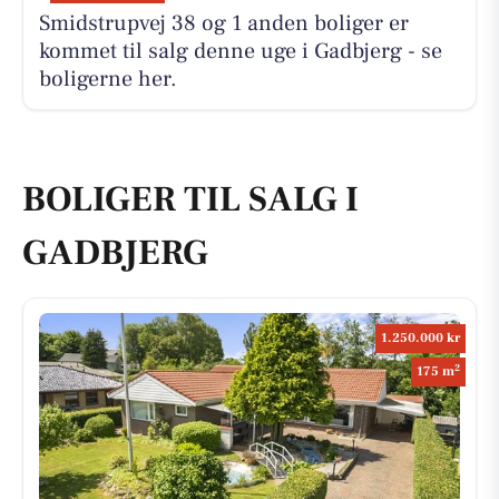
Smidstrupvej 38 og 1 anden boliger er
kommet til salg denne uge i Gadbjerg - se
boligerne her.
BOLIGER TIL SALG I
GADBJERG
1.250.000 kr
2
175 m