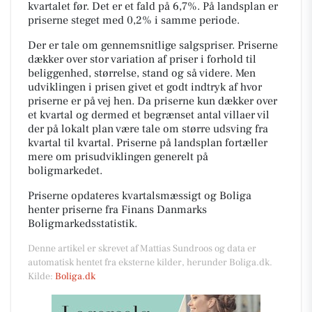
kvartalet før. Det er et fald på 6,7%. På landsplan er
priserne steget med 0,2% i samme periode.
Der er tale om gennemsnitlige salgspriser. Priserne
dækker over stor variation af priser i forhold til
beliggenhed, størrelse, stand og så videre. Men
udviklingen i prisen givet et godt indtryk af hvor
priserne er på vej hen. Da priserne kun dækker over
et kvartal og dermed et begrænset antal villaer vil
der på lokalt plan være tale om større udsving fra
kvartal til kvartal. Priserne på landsplan fortæller
mere om prisudviklingen generelt på
boligmarkedet.
Priserne opdateres kvartalsmæssigt og Boliga
henter priserne fra Finans Danmarks
Boligmarkedsstatistik.
Denne artikel er skrevet af Mattias Sundroos og data er
automatisk hentet fra eksterne kilder, herunder Boliga.dk.
Kilde:
Boliga.dk