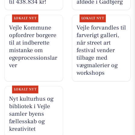
til 438.834 kr!
afdøde i Gadbjerg
LOKALT NYT
LOKALT NYT
Vejle Kommune
Vejle forvandles til
opfordrer borgere
farverigt galleri,
til at indberette
når street art
mistanke om
festival vender
egeprocessionslar
tilbage med
ver
vægmalerier og
workshops
LOKALT NYT
Nyt kulturhus og
bibliotek i Vejle
samler byens
fællesskab og
kreativitet