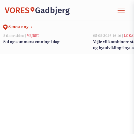
VORES
Gadbjerg
Seneste nyt ›
8 timer siden |
VEJRET
05-08-2026 16:16 |
LOKA
Sol og sommerstemning i dag
Vejle vil kombinere s
og byudvikling i nyt 
fjorden