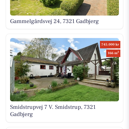
Gammelgårdsvej 24, 7321 Gadbjerg
745.000 kr
2
166 m
Smidstrupvej 7 V. Smidstrup, 7321
Gadbjerg