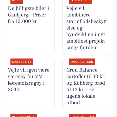
BILER
LOKALT NYT
De billigste biler i
Vejle vil
Gadbjerg - Priser
kombinere
fra 12.000 kr
stormflodsbeskytt
else og
byudvikling i nyt
ambitiøst projekt
langs fjorden
LOKALT NYT
DAGLIGVARER
Vejle vil igen være
Grøn Balance
værtsby for VM i
kartofler til 10 kr.
kørestolsrugby i
og Kohberg brød
2030
til 12 kr. - se
ugens lokale
tilbud