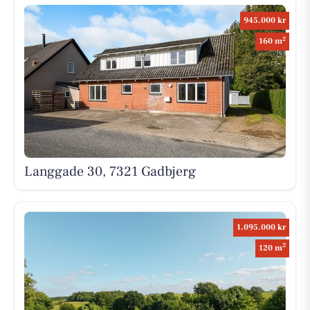
945.000 kr
2
160 m
Langgade 30, 7321 Gadbjerg
1.095.000 kr
2
120 m