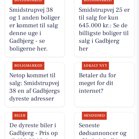
BOLIGMARKED
BOLIGMARKED
Smidstrupvej 38
Smidstrupvej 25 er
og 1 anden boliger
til salg for kun
er kommet til salg
645.000 kr.: Se de
denne uge i
billigste boliger til
Gadbjerg - se
salg i Gadbjerg
boligerne her.
her
BOLIGMARKED
LOKALT NYT
Netop kommet til
Betaler du for
salg: Smidstrupvej
meget for dit
38 en af Gadbjergs
internet?
dyreste adresser
BILER
MINDEORD
De dyreste biler i
Seneste
Gadbjerg - Pris op
dødsannoncer og