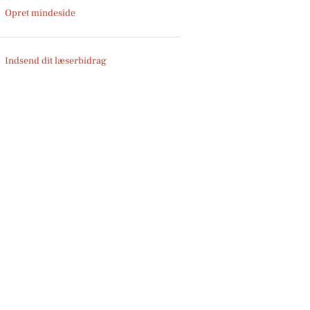
Opret mindeside
Indsend dit læserbidrag