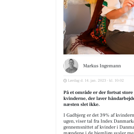
Markus Ingemann
Lørdag d. 14. jan. 2023 - kl. 10:02
På et område er der fortsat stor
kvinderne, der laver håndarbejd
næsten slet ikke.
I Gadbjerg er det 39% af kvinder
ugen, viser tal fra Index Danmar
gennemsnittet af kvinder i Danmar
mændene i de hjemlige sysler me