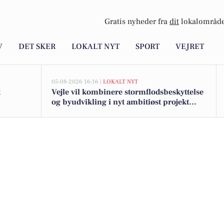
Gratis nyheder fra
dit
lokalområde
V
DET SKER
LOKALT NYT
SPORT
VEJRET
05-08-2026 16:16 |
LOKALT NYT
t
Vejle vil kombinere stormflodsbeskyttelse
og byudvikling i nyt ambitiøst projekt
langs fjorden