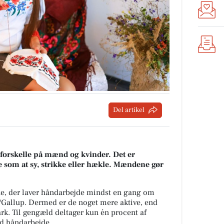
Del artikel
e forskelle på mænd og kvinder. Det er
e som at sy, strikke eller hækle. Mændene gør
ne, der laver håndarbejde mindst en gang om
k/Gallup. Dermed er de noget mere aktive, end
k. Til gengæld deltager kun én procent af
d håndarbejde.