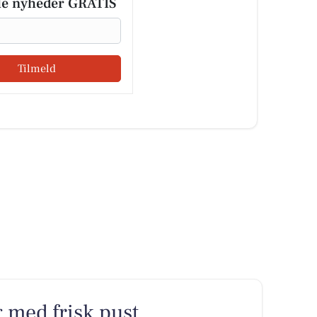
le nyheder GRATIS
Tilmeld
g med frisk pust