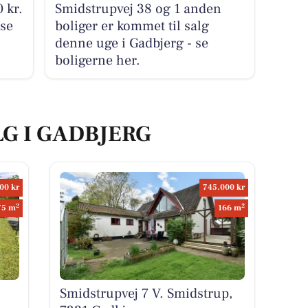
 kr.
Smidstrupvej 38 og 1 anden
 se
boliger er kommet til salg
denne uge i Gadbjerg - se
boligerne her.
LG I GADBJERG
00 kr
745.000 kr
2
2
75 m
166 m
Smidstrupvej 7 V. Smidstrup,