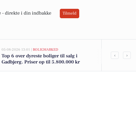
 -
direkte i din indbakke
Tilmeld
05-08-2026 13:01 |
BOLIGMARKED
04-08-2026 15:45
‹
›
Top 6 over dyreste boliger til salg i
De billigste 
Gadbjerg. Priser op til 5.800.000 kr
12.000 kr