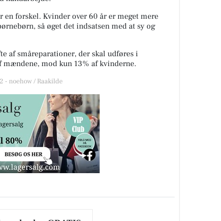
ør en forskel. Kvinder over 60 år er meget mere
 børnebørn, så øget det indsatsen med at sy og
e af småreparationer, der skal udføres i
f mændene, mod kun 13% af kvinderne.
 - noehow / Raakilde