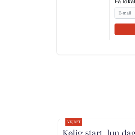
Få loka
Email
VEJRET
Kølig start, lun da