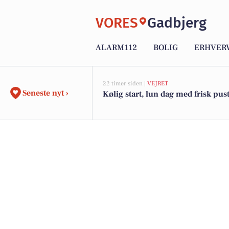
VORES
Gadbjerg
ALARM112
BOLIG
ERHVER
22 timer siden |
VEJRET
Seneste nyt ›
Kølig start, lun dag med frisk pus