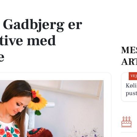
ive med håndarbejde
 Gadbjerg er
tive med
ME
e
AR
VE
Køli
pus