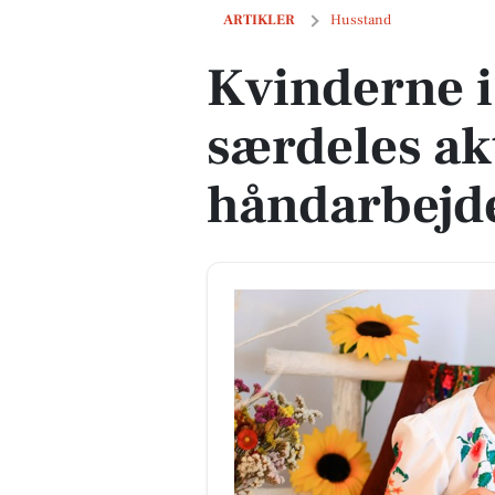
Kvinderne i Gadbjerg er særdeles akt
ARTIKLER
Husstand
Kvinderne i
særdeles ak
håndarbejd