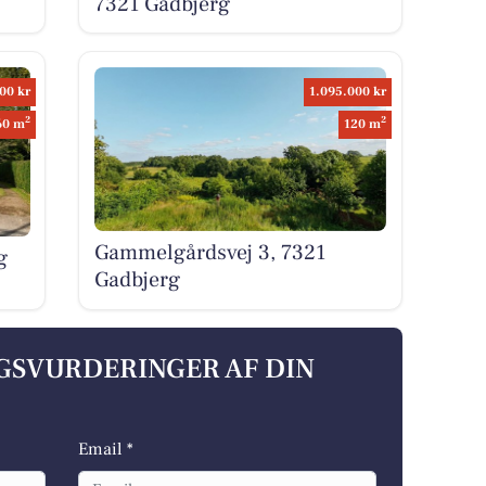
7321 Gadbjerg
00 kr
1.095.000 kr
2
2
60 m
120 m
Gammelgårdsvej 3, 7321
g
Gadbjerg
LGSVURDERINGER AF DIN
Email *