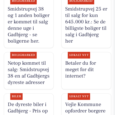
BOLIGMARKED
BOLIGMARKED
Smidstrupvej 38
Smidstrupvej 25 er
og 1 anden boliger
til salg for kun
er kommet til salg
645.000 kr.: Se de
denne uge i
billigste boliger til
Gadbjerg - se
salg i Gadbjerg
boligerne her.
her
BOLIGMARKED
LOKALT NYT
Netop kommet til
Betaler du for
salg: Smidstrupvej
meget for dit
38 en af Gadbjergs
internet?
dyreste adresser
BILER
LOKALT NYT
De dyreste biler i
Vejle Kommune
Gadbjerg - Pris op
opfordrer borgere