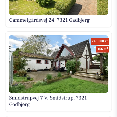
Gammelgårdsvej 24, 7321 Gadbjerg
745.000 kr
2
166 m
Smidstrupvej 7 V. Smidstrup, 7321
Gadbjerg