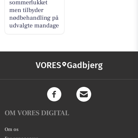
sommerlukket
men tilbyder
nødbehandling på
udvalgte mandage
VORES
Gadbjerg
OM VORES DIGITAL
Om os