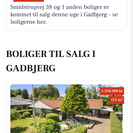
Smidstrupvej 38 og 1 anden boliger er
kommet til salg denne uge i Gadbjerg - se
boligerne her.
BOLIGER TIL SALG I
GADBJERG
1.250.000 kr
2
175 m