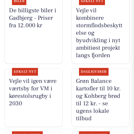
BILER
LOKALT NYT
De billigste biler i
Vejle vil
Gadbjerg - Priser
kombinere
fra 12.000 kr
stormflodsbeskytt
else og
byudvikling i nyt
ambitiøst projekt
langs fjorden
LOKALT NYT
DAGLIGVARER
Vejle vil igen være
Grøn Balance
værtsby for VM i
kartofler til 10 kr.
kørestolsrugby i
og Kohberg brød
2030
til 12 kr. - se
ugens lokale
tilbud