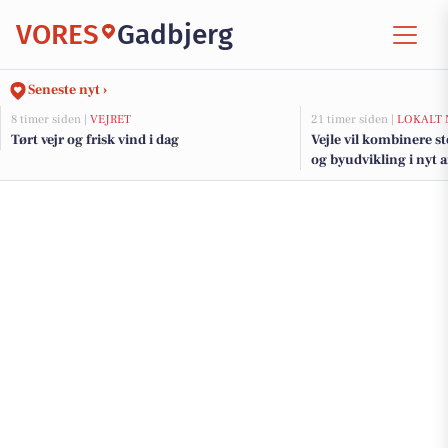
VORES
Gadbjerg
Seneste nyt ›
8 timer siden |
VEJRET
21 timer siden |
LOKALT 
Tørt vejr og frisk vind i dag
Vejle vil kombinere s
og byudvikling i nyt 
fjorden