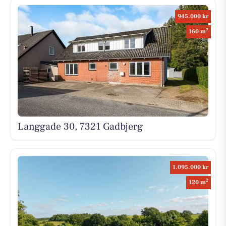
945.000 kr
2
160 m
Langgade 30, 7321 Gadbjerg
1.095.000 kr
2
120 m