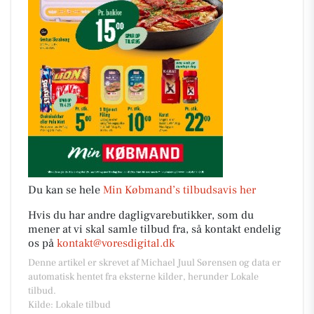
Du kan se hele
Min Købmand’s tilbudsavis her
Hvis du har andre dagligvarebutikker, som du
mener at vi skal samle tilbud fra, så kontakt endelig
os på
kontakt@voresdigital.dk
Denne artikel er skrevet af Michael Juul Sørensen og data er
automatisk hentet fra eksterne kilder, herunder Lokale
tilbud.
Kilde: Lokale tilbud