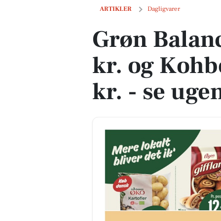
Grøn Balance kartofler til 10 kr. og Koh
ARTIKLER
Dagligvarer
Grøn Balance
kr. og Kohbe
kr. - se uge