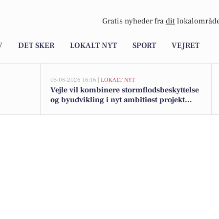
Gratis nyheder fra
dit
lokalområde
V
DET SKER
LOKALT NYT
SPORT
VEJRET
05-08-2026 16:16 |
LOKALT NYT
Vejle vil kombinere stormflodsbeskyttelse
og byudvikling i nyt ambitiøst projekt
langs fjorden