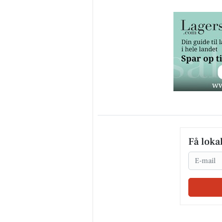
Få loka
Email