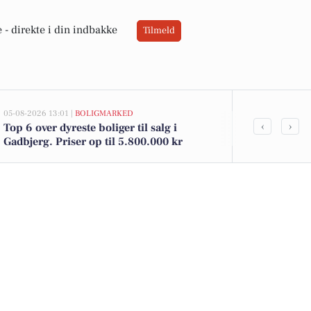
 -
direkte i din indbakke
Tilmeld
05-08-2026 13:01 |
BOLIGMARKED
04-08-2026 15:45
‹
›
Top 6 over dyreste boliger til salg i
De billigste 
Gadbjerg. Priser op til 5.800.000 kr
12.000 kr