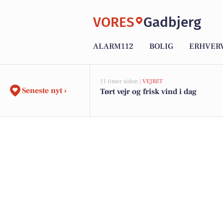
VORES
Gadbjerg
ALARM112
BOLIG
ERHVER
11 timer siden |
VEJRET
Seneste nyt ›
Tørt vejr og frisk vind i dag