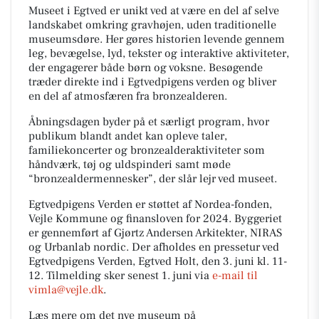
Museet i Egtved er unikt ved at være en del af selve
landskabet omkring gravhøjen, uden traditionelle
museumsdøre. Her gøres historien levende gennem
leg, bevægelse, lyd, tekster og interaktive aktiviteter,
der engagerer både børn og voksne. Besøgende
træder direkte ind i Egtvedpigens verden og bliver
en del af atmosfæren fra bronzealderen.
Åbningsdagen byder på et særligt program, hvor
publikum blandt andet kan opleve taler,
familiekoncerter og bronzealderaktiviteter som
håndværk, tøj og uldspinderi samt møde
“bronzealdermennesker”, der slår lejr ved museet.
Egtvedpigens Verden er støttet af Nordea-fonden,
Vejle Kommune og finansloven for 2024. Byggeriet
er gennemført af Gjørtz Andersen Arkitekter, NIRAS
og Urbanlab nordic. Der afholdes en pressetur ved
Egtvedpigens Verden, Egtved Holt, den 3. juni kl. 11-
12. Tilmelding sker senest 1. juni via
e-mail til
vimla@vejle.dk
.
Læs mere om det nye museum på