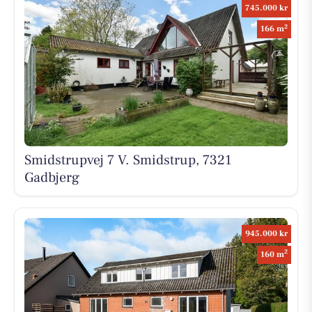
745.000 kr
2
166 m
Smidstrupvej 7 V. Smidstrup, 7321
Gadbjerg
945.000 kr
2
160 m