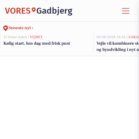
VORES
Gadbjerg
Seneste nyt ›
15 timer siden |
VEJRET
05-08-2026 16:16 |
LOKA
Kølig start, lun dag med frisk pust
Vejle vil kombinere s
og byudvikling i nyt 
fjorden