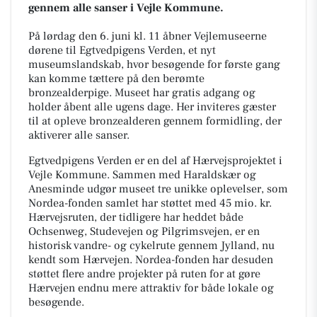
gennem alle sanser i Vejle Kommune.
På lørdag den 6. juni kl. 11 åbner Vejlemuseerne
dørene til Egtvedpigens Verden, et nyt
museumslandskab, hvor besøgende for første gang
kan komme tættere på den berømte
bronzealderpige. Museet har gratis adgang og
holder åbent alle ugens dage. Her inviteres gæster
til at opleve bronzealderen gennem formidling, der
aktiverer alle sanser.
Egtvedpigens Verden er en del af Hærvejsprojektet i
Vejle Kommune. Sammen med Haraldskær og
Anesminde udgør museet tre unikke oplevelser, som
Nordea-fonden samlet har støttet med 45 mio. kr.
Hærvejsruten, der tidligere har heddet både
Ochsenweg, Studevejen og Pilgrimsvejen, er en
historisk vandre- og cykelrute gennem Jylland, nu
kendt som Hærvejen. Nordea-fonden har desuden
støttet flere andre projekter på ruten for at gøre
Hærvejen endnu mere attraktiv for både lokale og
besøgende.