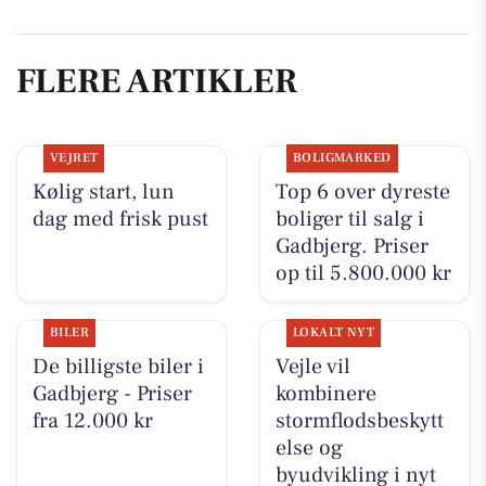
FLERE ARTIKLER
VEJRET
BOLIGMARKED
Kølig start, lun
Top 6 over dyreste
dag med frisk pust
boliger til salg i
Gadbjerg. Priser
op til 5.800.000 kr
BILER
LOKALT NYT
De billigste biler i
Vejle vil
Gadbjerg - Priser
kombinere
fra 12.000 kr
stormflodsbeskytt
else og
byudvikling i nyt