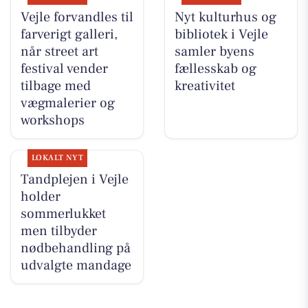
Vejle forvandles til
Nyt kulturhus og
farverigt galleri,
bibliotek i Vejle
når street art
samler byens
festival vender
fællesskab og
tilbage med
kreativitet
vægmalerier og
workshops
LOKALT NYT
Tandplejen i Vejle
holder
sommerlukket
men tilbyder
nødbehandling på
udvalgte mandage