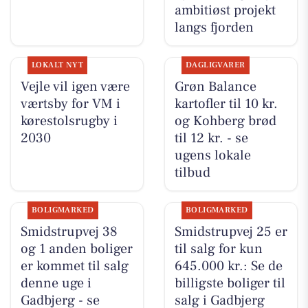
ambitiøst projekt
langs fjorden
LOKALT NYT
DAGLIGVARER
Vejle vil igen være
Grøn Balance
værtsby for VM i
kartofler til 10 kr.
kørestolsrugby i
og Kohberg brød
2030
til 12 kr. - se
ugens lokale
tilbud
BOLIGMARKED
BOLIGMARKED
Smidstrupvej 38
Smidstrupvej 25 er
og 1 anden boliger
til salg for kun
er kommet til salg
645.000 kr.: Se de
denne uge i
billigste boliger til
Gadbjerg - se
salg i Gadbjerg