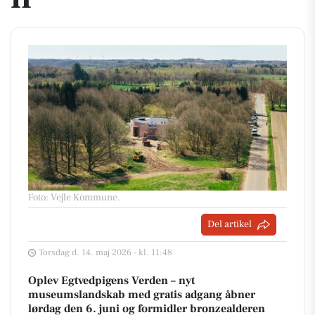
Foto: Vejle Kommune
.
Del artikel
Torsdag d. 14. maj 2026 - kl. 11:48
Oplev Egtvedpigens Verden – nyt
museumslandskab med gratis adgang åbner
lørdag den 6. juni og formidler bronzealderen