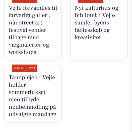
Vejle forvandles til
Nyt kulturhus og
farverigt galleri,
bibliotek i Vejle
når street art
samler byens
festival vender
fællesskab og
tilbage med
kreativitet
vægmalerier og
workshops
LOKALT NYT
Tandplejen i Vejle
holder
sommerlukket
men tilbyder
nødbehandling på
udvalgte mandage