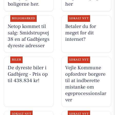
boligerne her.
her
BOLIGMARKED
LOKALT NYT
Netop kommet til
Betaler du for
salg: Smidstrupvej
meget for dit
38 en af Gadbjergs
internet?
dyreste adresser
BILER
LOKALT NYT
De dyreste biler i
Vejle Kommune
Gadbjerg - Pris op
opfordrer borgere
til 438.834 kr!
til at indberette
mistanke om
egeprocessionslar
ver
LOKALT NYT
LOKALT NYT