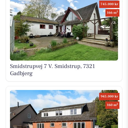
745.000 kr
2
166 m
Smidstrupvej 7 V. Smidstrup, 7321
Gadbjerg
945.000 kr
2
160 m