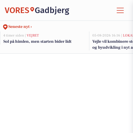
VORES
Gadbjerg
Seneste nyt ›
4 timer siden |
VEJRET
05-08-2026 16:16 |
LOKA
Sol på himlen, men starten bider lidt
Vejle vil kombinere s
og byudvikling i nyt 
fjorden