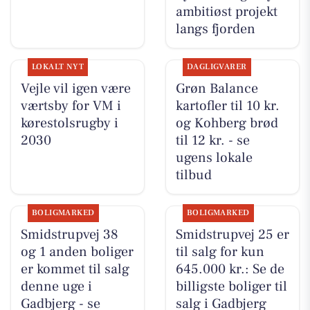
ambitiøst projekt
langs fjorden
LOKALT NYT
DAGLIGVARER
Vejle vil igen være
Grøn Balance
værtsby for VM i
kartofler til 10 kr.
kørestolsrugby i
og Kohberg brød
2030
til 12 kr. - se
ugens lokale
tilbud
BOLIGMARKED
BOLIGMARKED
Smidstrupvej 38
Smidstrupvej 25 er
og 1 anden boliger
til salg for kun
er kommet til salg
645.000 kr.: Se de
denne uge i
billigste boliger til
Gadbjerg - se
salg i Gadbjerg