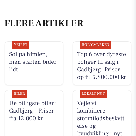
FLERE ARTIKLER
VEJRET
BOLIGMARKED
Sol på himlen,
Top 6 over dyreste
men starten bider
boliger til salg i
lidt
Gadbjerg. Priser
op til 5.800.000 kr
BILER
LOKALT NYT
De billigste biler i
Vejle vil
Gadbjerg - Priser
kombinere
fra 12.000 kr
stormflodsbeskytt
else og
byudvikling i nyt