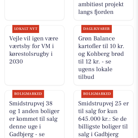
ambitiøst projekt
langs fjorden
LOKALT NYT
DAGLIGVARER
Vejle vil igen være
Grøn Balance
værtsby for VM i
kartofler til 10 kr.
kørestolsrugby i
og Kohberg brød
2030
til 12 kr. - se
ugens lokale
tilbud
BOLIGMARKED
BOLIGMARKED
Smidstrupvej 38
Smidstrupvej 25 er
og 1 anden boliger
til salg for kun
er kommet til salg
645.000 kr.: Se de
denne uge i
billigste boliger til
Gadbjerg - se
salg i Gadbjerg