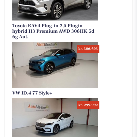
Toyota RAV4 Plug-in 2,5 Plugin-
hybrid H3 Premium AWD 306HK 5d
6g Aut.
kr. 306.603
VW ID.4 77 Style+
kr. 299.992