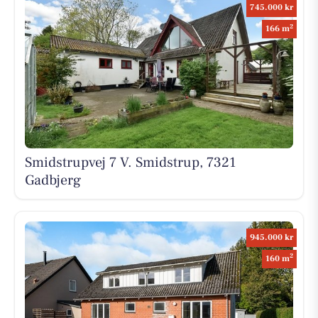
745.000 kr
2
166 m
Smidstrupvej 7 V. Smidstrup, 7321
Gadbjerg
945.000 kr
2
160 m