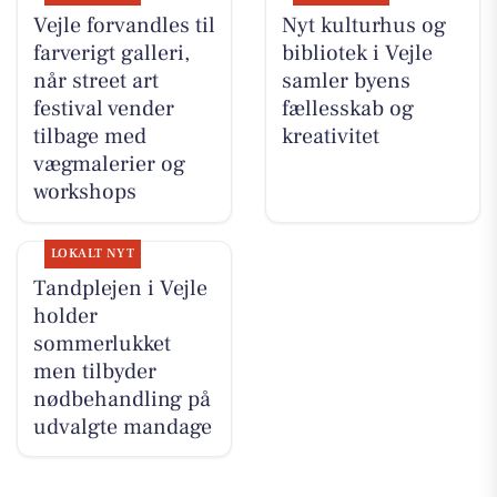
Vejle forvandles til
Nyt kulturhus og
farverigt galleri,
bibliotek i Vejle
når street art
samler byens
festival vender
fællesskab og
tilbage med
kreativitet
vægmalerier og
workshops
LOKALT NYT
Tandplejen i Vejle
holder
sommerlukket
men tilbyder
nødbehandling på
udvalgte mandage