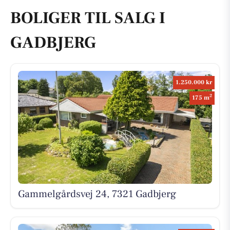
BOLIGER TIL SALG I
GADBJERG
1.250.000 kr
2
175 m
Gammelgårdsvej 24, 7321 Gadbjerg