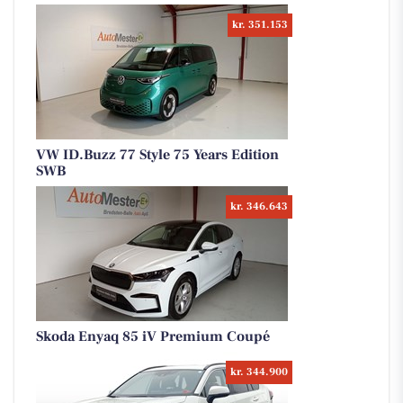
kr. 351.153
VW ID.Buzz 77 Style 75 Years Edition
SWB
kr. 346.643
Skoda Enyaq 85 iV Premium Coupé
kr. 344.900