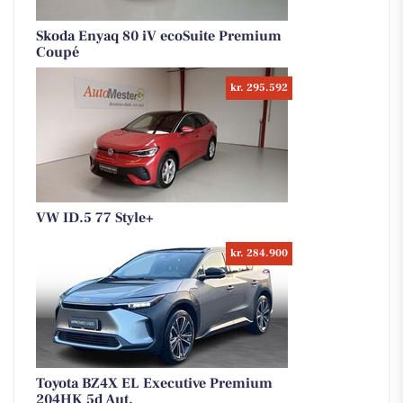
Skoda Enyaq 80 iV ecoSuite Premium
Coupé
kr. 295.592
VW ID.5 77 Style+
kr. 284.900
Toyota BZ4X EL Executive Premium
204HK 5d Aut.