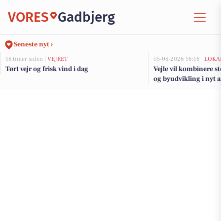
VORES
Gadbjerg
Seneste nyt ›
18 timer siden |
VEJRET
05-08-2026 16:16 |
LOKA
Tørt vejr og frisk vind i dag
Vejle vil kombinere s
og byudvikling i nyt 
fjorden