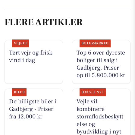
FLERE ARTIKLER
VEJRET
BOLIGMARKED
Tørt vejr og frisk
Top 6 over dyreste
vind i dag
boliger til salg i
Gadbjerg. Priser
op til 5.800.000 kr
BILER
LOKALT NYT
De billigste biler i
Vejle vil
Gadbjerg - Priser
kombinere
fra 12.000 kr
stormflodsbeskytt
else og
byudvikling i nyt