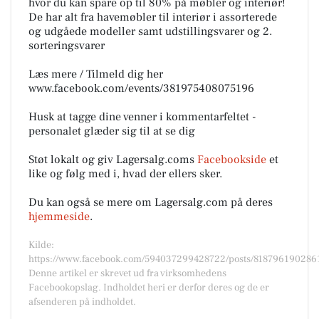
hvor du kan spare op til 80% på møbler og interiør!
De har alt fra havemøbler til interiør i assorterede
og udgåede modeller samt udstillingsvarer og 2.
sorteringsvarer
Læs mere / Tilmeld dig her
www.facebook.com/events/381975408075196
Husk at tagge dine venner i kommentarfeltet -
personalet glæder sig til at se dig
Støt lokalt og giv Lagersalg.coms
Facebookside
et
like og følg med i, hvad der ellers sker.
Du kan også se mere om Lagersalg.com på deres
hjemmeside
.
Kilde:
https://www.facebook.com/594037299428722/posts/818796190286
Denne artikel er skrevet ud fra virksomhedens
Facebookopslag. Indholdet heri er derfor deres og de er
afsenderen på indholdet.