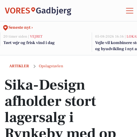
VORES
Gadbjerg
Seneste nyt ›
20 timer siden |
VEJRET
05-08-2026 16:16 |
LOKA
Tørt vejr og frisk vind i dag
Vejle vil kombinere s
og byudvikling i nyt 
fjorden
Sika-Design afholder stort lagersalg i Rynkeby med op til 80% rabat p
ARTIKLER
Opslagstavlen
Sika-Design
afholder stort
lagersalg i
Rynkeby med op