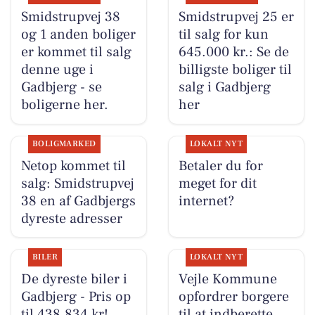
Smidstrupvej 38
Smidstrupvej 25 er
og 1 anden boliger
til salg for kun
er kommet til salg
645.000 kr.: Se de
denne uge i
billigste boliger til
Gadbjerg - se
salg i Gadbjerg
boligerne her.
her
BOLIGMARKED
LOKALT NYT
Netop kommet til
Betaler du for
salg: Smidstrupvej
meget for dit
38 en af Gadbjergs
internet?
dyreste adresser
BILER
LOKALT NYT
De dyreste biler i
Vejle Kommune
Gadbjerg - Pris op
opfordrer borgere
til 438.834 kr!
til at indberette