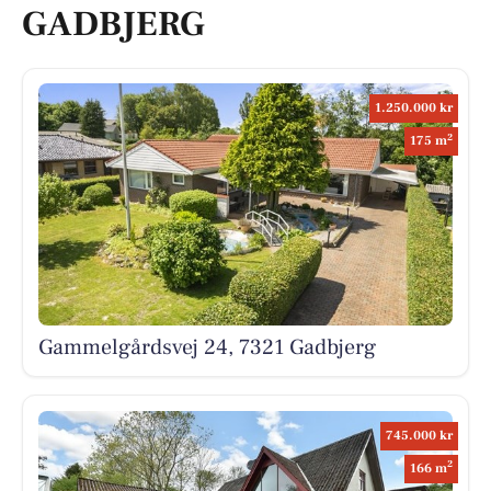
GADBJERG
1.250.000 kr
2
175 m
Gammelgårdsvej 24, 7321 Gadbjerg
745.000 kr
2
166 m