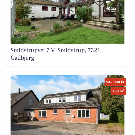
Smidstrupvej 7 V. Smidstrup, 7321
Gadbjerg
945.000 kr
2
160 m