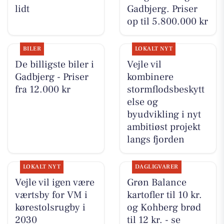
lidt
Gadbjerg. Priser
op til 5.800.000 kr
BILER
LOKALT NYT
De billigste biler i
Vejle vil
Gadbjerg - Priser
kombinere
fra 12.000 kr
stormflodsbeskytt
else og
byudvikling i nyt
ambitiøst projekt
langs fjorden
LOKALT NYT
DAGLIGVARER
Vejle vil igen være
Grøn Balance
værtsby for VM i
kartofler til 10 kr.
kørestolsrugby i
og Kohberg brød
2030
til 12 kr. - se