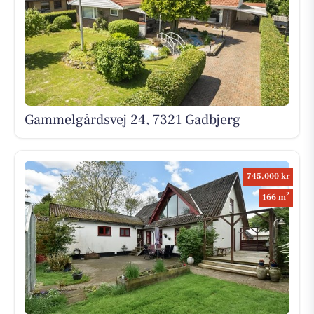
Gammelgårdsvej 24, 7321 Gadbjerg
745.000 kr
2
166 m