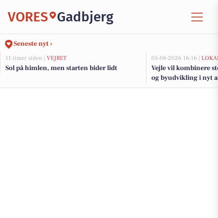
VORES
Gadbjerg
Seneste nyt ›
11 timer siden |
VEJRET
05-08-2026 16:16 |
LOKA
Sol på himlen, men starten bider lidt
Vejle vil kombinere s
og byudvikling i nyt 
fjorden