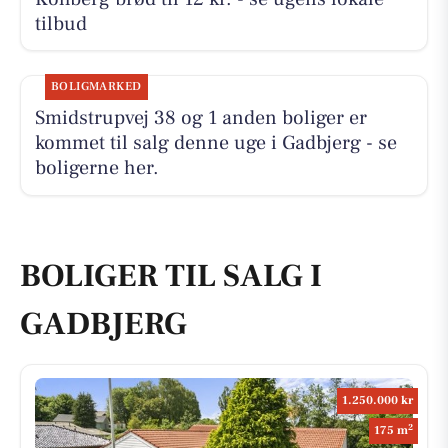
tilbud
BOLIGMARKED
Smidstrupvej 38 og 1 anden boliger er
kommet til salg denne uge i Gadbjerg - se
boligerne her.
BOLIGER TIL SALG I
GADBJERG
1.250.000 kr
2
175 m