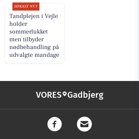
LOKALT NYT
Tandplejen i Vejle
holder
sommerlukket
men tilbyder
nødbehandling på
udvalgte mandage
VORES
Gadbjerg