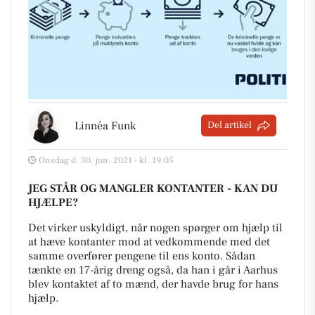
Linnéa Funk
Del artikel
Onsdag d. 30. jun. 2021 - kl. 19:05
JEG STÅR OG MANGLER KONTANTER - KAN DU
HJÆLPE?
Det virker uskyldigt, når nogen spørger om hjælp til
at hæve kontanter mod at vedkommende med det
samme overfører pengene til ens konto. Sådan
tænkte en 17-årig dreng også, da han i går i Aarhus
blev kontaktet af to mænd, der havde brug for hans
hjælp.