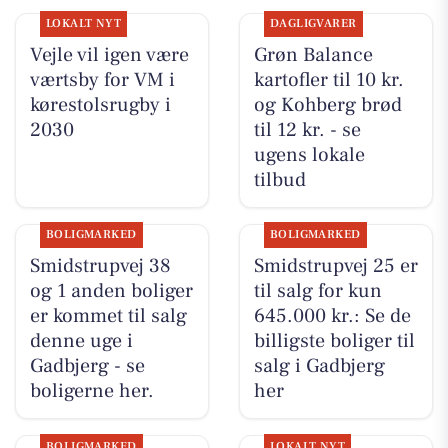
LOKALT NYT
DAGLIGVARER
Vejle vil igen være
Grøn Balance
værtsby for VM i
kartofler til 10 kr.
kørestolsrugby i
og Kohberg brød
2030
til 12 kr. - se
ugens lokale
tilbud
BOLIGMARKED
BOLIGMARKED
Smidstrupvej 38
Smidstrupvej 25 er
og 1 anden boliger
til salg for kun
er kommet til salg
645.000 kr.: Se de
denne uge i
billigste boliger til
Gadbjerg - se
salg i Gadbjerg
boligerne her.
her
BOLIGMARKED
LOKALT NYT