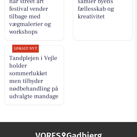
når street art
samler byens
festival vender
fællesskab og
tilbage med
kreativitet
vægmalerier og
workshops
LOKALT NYT
Tandplejen i Vejle
holder
sommerlukket
men tilbyder
nødbehandling på
udvalgte mandage
VORES
Gadbjerg