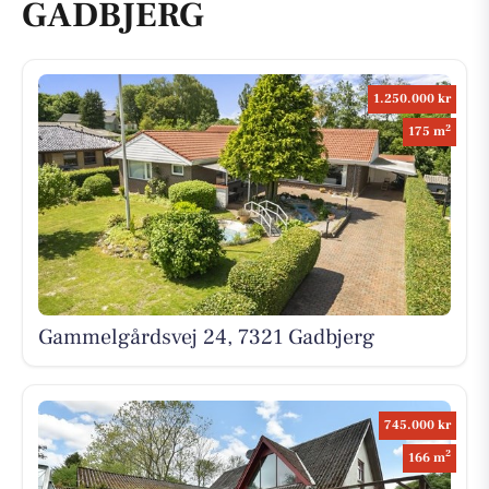
GADBJERG
1.250.000 kr
2
175 m
Gammelgårdsvej 24, 7321 Gadbjerg
745.000 kr
2
166 m