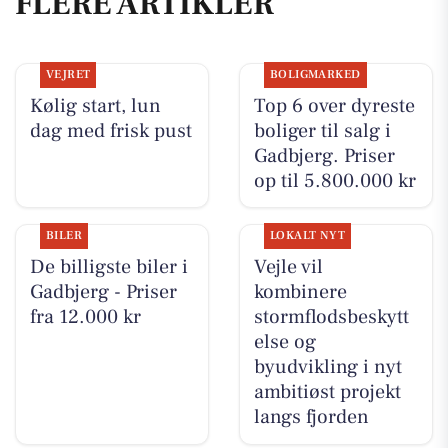
FLERE ARTIKLER
VEJRET
BOLIGMARKED
Kølig start, lun
Top 6 over dyreste
dag med frisk pust
boliger til salg i
Gadbjerg. Priser
op til 5.800.000 kr
BILER
LOKALT NYT
De billigste biler i
Vejle vil
Gadbjerg - Priser
kombinere
fra 12.000 kr
stormflodsbeskytt
else og
byudvikling i nyt
ambitiøst projekt
langs fjorden