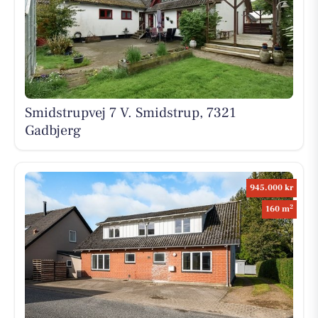
Smidstrupvej 7 V. Smidstrup, 7321
Gadbjerg
945.000 kr
2
160 m