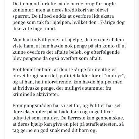
De to mænd fortalte, at de havde brug for nogle
kontanter, men at deres kreditkort var blevet
spærret. De tilbød endda at overføre lidt ekstra
penge som tak for hjælpen, hvilket den 17-årige dog
ikke ville tage imod.
Men han indvilligede i at hjælpe, da den ene af dem
viste ham, at han havde nok penge på sin konto til at
kunne overføre det aftalte beløb, og efterfølgende
blev pengene da også overført som aftalt.
Problemet er bare, at den 17-årige formentlig er
blevet brugt som det, politiet kalder for et "muldyr",
og at han, helt uforvarende, kan havde hjulpet med
at hvidvaske penge, der muligvis stammer fra
kriminelle aktiviteter.
Fremgangsmåden har vi set før, og Politiet har set
flere eksempler på at både børn og unge bliver
udnyttet som muldyr. De færreste kan gennemskue,
at deres hjælp kan give en plet på straffeattesten, så
tag gerne en god snak med dit barn og: