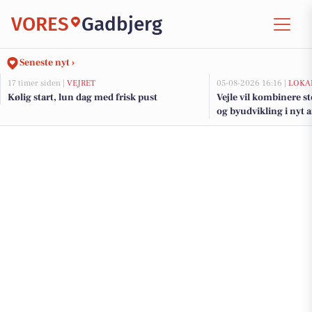
VORES
Gadbjerg
Seneste nyt ›
17 timer siden |
VEJRET
05-08-2026 16:16 |
LOKA
Kølig start, lun dag med frisk pust
Vejle vil kombinere s
og byudvikling i nyt 
fjorden