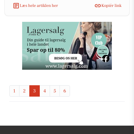
Læs hele artiklen her
Kopiér link
1
2
3
4
5
6