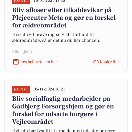
16-01-2025 17:38
JOBNYT
Bliv afløser eller tilkaldevikar på
Plejecenter Meta og gør en forskel
for ældreområdet
Hvis du vil prøve dig selv af i forhold til
ældreområde, så er det nu du har chancen.
Kilde: JobNet
Læs hele artiklen her
Kopiér link
05-11-2024 16:21
JOBNYT
Bliv socialfaglig medarbejder på
Gadbjerg Forsorgshjem og gør en
forskel for udsatte borgere i
Vejleområdet
Hvis du har lyst til at arbejde med udsatte borgere