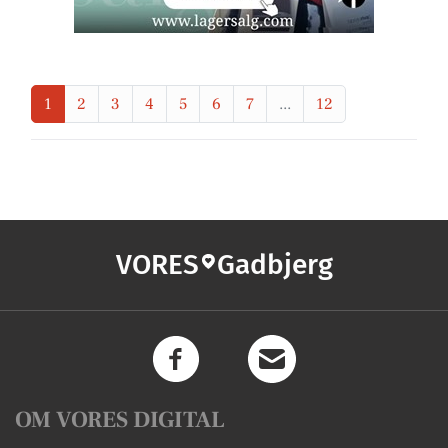
1
2
3
4
5
6
7
...
12
VORES
Gadbjerg
OM VORES DIGITAL