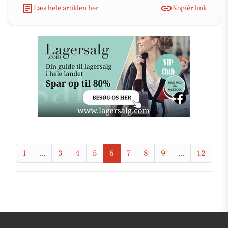
Læs hele artiklen her
Kopiér link
1
...
3
4
5
6
7
8
9
...
12