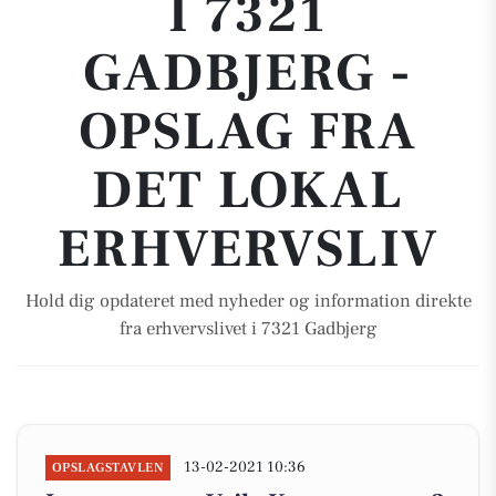
I 7321
GADBJERG -
OPSLAG FRA
DET LOKAL
ERHVERVSLIV
Hold dig opdateret med nyheder og information direkte
fra erhvervslivet i 7321 Gadbjerg
13-02-2021 10:36
OPSLAGSTAVLEN