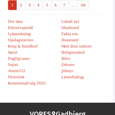
1
2
3
4
5
6
7
...
66
Det sker
Lokalt nyt
Erhvervsprofil
Mindeord
Lykønskning
Fakta om
Opslagstavlen
Husstand
Krop & Sundhed
Mød dine naboer
Sport
Boligmarked
Dagligvarer
Biler
Vejret
Erhverv
Alarm112
Jobnyt
Historisk
Læserbidrag
Kommunalvalg 2025
VORES
Gadbjerg