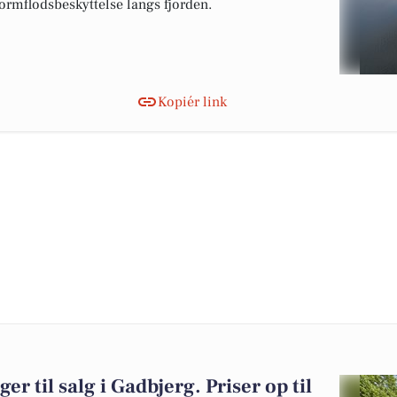
tormflodsbeskyttelse langs fjorden.
Kopiér link
er til salg i Gadbjerg. Priser op til