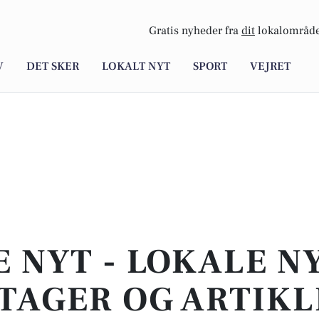
Gratis nyheder fra
dit
lokalområde
V
DET SKER
LOKALT NYT
SPORT
VEJRET
E NYT - LOKALE N
TAGER OG ARTIKL