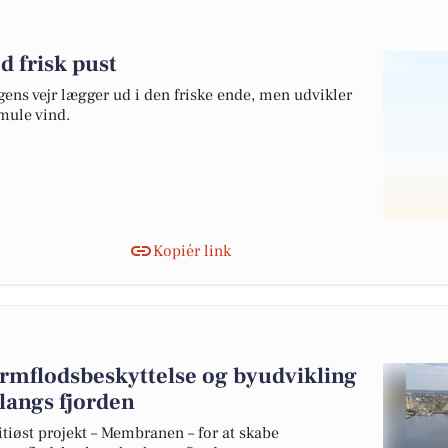
d frisk pust
gens vejr lægger ud i den friske ende, men udvikler
smule vind.
Kopiér link
ormflodsbeskyttelse og byudvikling
 langs fjorden
øst projekt – Membranen – for at skabe