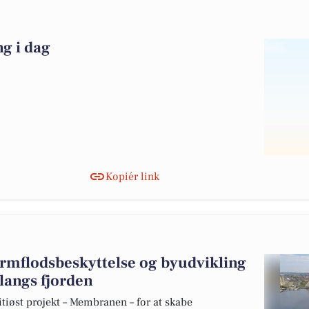
g i dag
Kopiér link
ormflodsbeskyttelse og byudvikling
 langs fjorden
øst projekt – Membranen – for at skabe