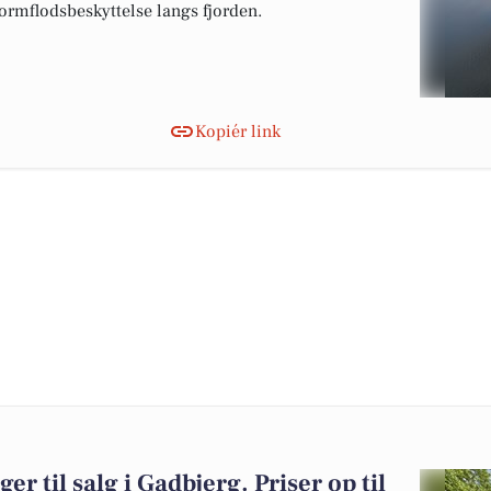
tormflodsbeskyttelse langs fjorden.
Kopiér link
er til salg i Gadbjerg. Priser op til