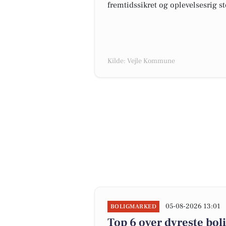
fremtidssikret og oplevelsesrig s
Kilde: Vejle Kommune
05-08-2026 13:01
BOLIGMARKED
Top 6 over dyreste bolig