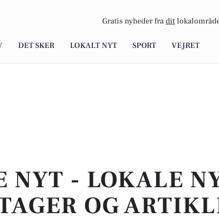
Gratis nyheder fra
dit
lokalområde
V
DET SKER
LOKALT NYT
SPORT
VEJRET
E NYT - LOKALE N
TAGER OG ARTIKL