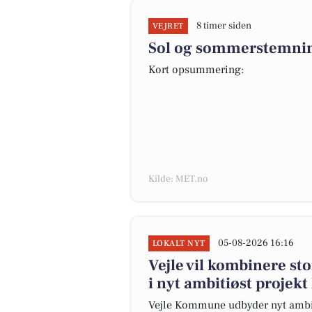
8 timer siden
VEJRET
Sol og sommerstemnin
Kort opsummering:
Kilde: MET.no
05-08-2026 16:16
LOKALT NYT
Vejle vil kombinere st
i nyt ambitiøst projekt
Vejle Kommune udbyder nyt ambiti