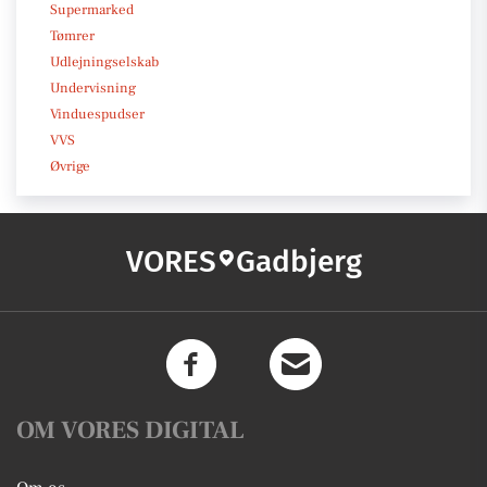
Supermarked
Tømrer
Udlejningselskab
Undervisning
Vinduespudser
VVS
Øvrige
VORES
Gadbjerg
OM VORES DIGITAL