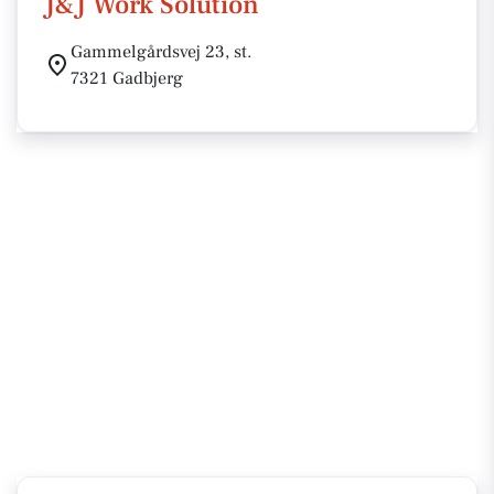
J&J Work Solution
Gammelgårdsvej 23, st.
7321 Gadbjerg