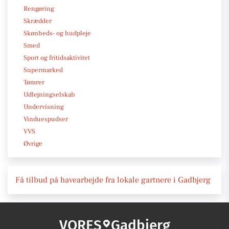
Rengøring
Skrædder
Skønheds- og hudpleje
Smed
Sport og fritidsaktivitet
Supermarked
Tømrer
Udlejningselskab
Undervisning
Vinduespudser
VVS
Øvrige
Få tilbud på havearbejde fra lokale gartnere i Gadbjerg
VORES
Gadbjerg