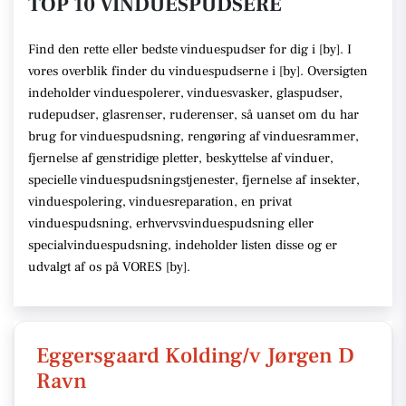
TOP 10 VINDUESPUDSERE
Find den rette
eller bedste vinduespudser
for dig i [
by
]. I
vores overblik finder du vinduespudserne i [
by
].
Oversigten
indeholder vinduespolerer, vinduesvasker, glaspudser,
rudepudser, glasrenser, ruderenser,
så uanset om du har
brug for vinduespudsning, rengøring af vinduesrammer,
fjernelse af genstridige pletter, beskyttelse af vinduer,
specielle vinduespudsningstjenester, fjernelse af insekter,
vinduespolering, vinduesreparation, en privat
vinduespudsning, erhvervsvinduespudsning eller
specialvinduespudsning,
indeholder listen disse
og er
udvalgt af os på VORES [
by
]
.
Eggersgaard Kolding/v Jørgen D
Ravn