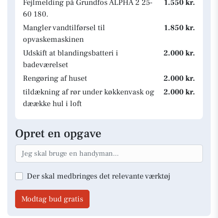
Fejlmelding på Grundfos ALPHA 2 25-
1.550 kr.
60 180.
Mangler vandtilførsel til
1.850 kr.
opvaskemaskinen
Udskift at blandingsbatteri i
2.000 kr.
badeværelset
Rengøring af huset
2.000 kr.
tildækning af rør under køkkenvask og
2.000 kr.
dæække hul i loft
Opret en opgave
Der skal medbringes det relevante værktøj
Modtag bud gratis