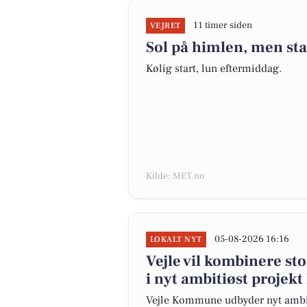
11 timer siden
VEJRET
Sol på himlen, men sta
Kølig start, lun eftermiddag.
Kilde: MET.no
05-08-2026 16:16
LOKALT NYT
Vejle vil kombinere st
i nyt ambitiøst projekt
Vejle Kommune udbyder nyt ambiti