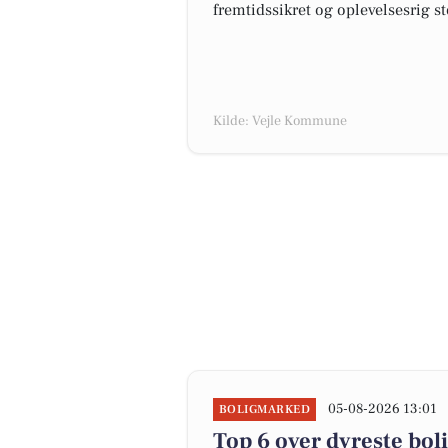
fremtidssikret og oplevelsesrig s
Kilde: Vejle Kommune
05-08-2026 13:01
BOLIGMARKED
Top 6 over dyreste bolig