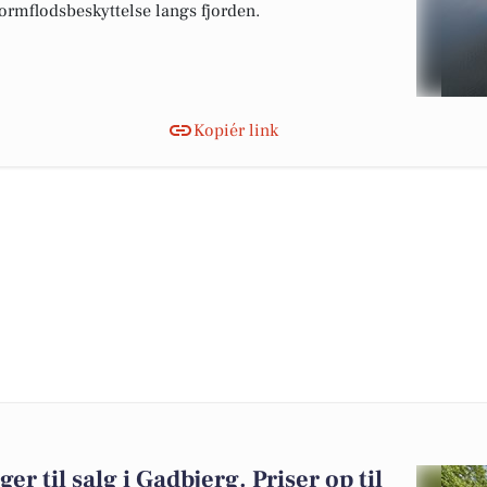
tormflodsbeskyttelse langs fjorden.
Kopiér link
er til salg i Gadbjerg. Priser op til